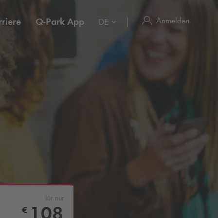
Anmelden
riere
Q-Park
App
DE
für nur
108
€