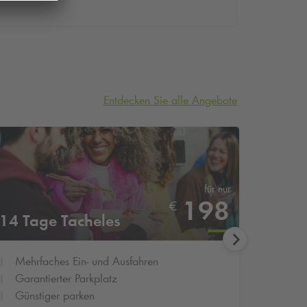
Entdecken Sie alle Angebote
für nur
3 Tag
198
€
14 Tage Tacheles
Schul
Mehrfaches Ein- und Ausfahren
3 Kal
Garantierter Parkplatz
Günst
Günstiger parken
Garan