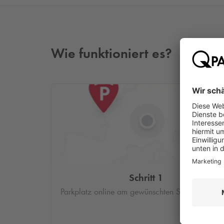
Wie funktioniert es?
Schritt 1
Parkplatz online am gewünschten Standort buc