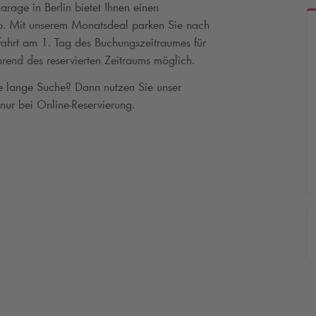
rage in Berlin bietet Ihnen einen
uto. Mit unserem Monatsdeal parken Sie nach
fahrt am 1. Tag des Buchungszeitraumes für
rend des reservierten Zeitraums möglich.
ne lange Suche? Dann nutzen Sie unser
 nur bei Online-Reservierung.