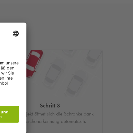
Schritt 3
Im Parkobjekt öffnet sich die Schranke dank
Kennzeichenerkennung automatisch.