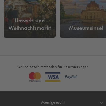
Staatsoper
Die
Q-Park
Unter den Linden / Staatsoper
Tiefgarage
liegt nur wenige Gehminuten von der Neuen Synagoge
Umwelt- und
entfernt und bietet eine praktische Möglichkeit, direkt in
Weihnachtsmarkt
Museumsinsel
Berlin-Mitte zu parken – ideal für einen kulturellen Besuch
ohne Parkplatzsorgen.
Online-Bezahlmethoden für Reservierungen
Meistgesucht