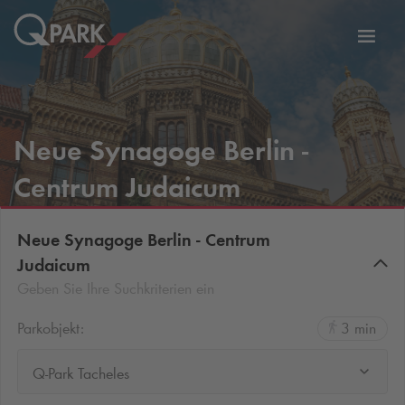
Zur
ation
Navig
eln
wechs
Neue Synagoge Berlin -
Centrum Judaicum
Neue Synagoge Berlin - Centrum
Judaicum
Geben Sie Ihre Suchkriterien ein
Parkobjekt:
3 min
Q-Park Tacheles