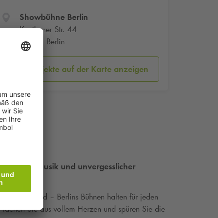
Showbühne Berlin
Koethener Str. 44
10963 Berlin
Parkobjekte auf der Karte anzeigen
sierender Musik und unvergesslicher
eistert sind – Berlins Bühnen halten für jeden
 lachen Sie aus vollem Herzen und spüren Sie die