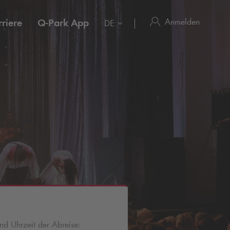
Anmelden
riere
Q-Park
App
DE
d Uhrzeit der Abreise: