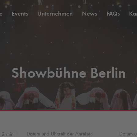
e
Events
Unternehmen
News
FAQs
Kar
Showbühne Berlin
Datum und Uhrzeit der Anreise:
Datum un
2 min