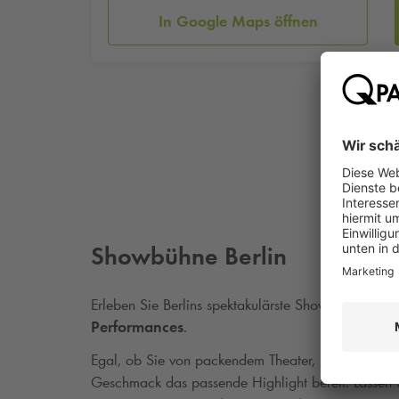
In Google Maps öffnen
Showbühne Berlin
Erleben Sie Berlins spektakulärste Shows und tauch
Performances
.
Egal, ob Sie von packendem Theater, mitreißenden
Geschmack das passende Highlight bereit. Lassen 