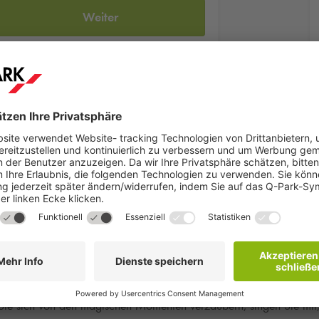
Weiter
en Sie ein in eine Welt voller
faszinierender Bühnenkunst, pul
 Konzerten, spritziger Comedy oder atemberaubenden Tanzshows beg
Sie sich von den magischen Momenten verzaubern, singen Sie mit,