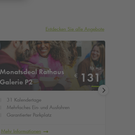
Entdecken Sie alle Angebote
für nur
Monatsdeal Rathaus
Monat
131
€
Galerie P2
Essen
31 Kalendertage
31 K
Mehrfaches Ein- und Ausfahren
Mehrf
Garantierter Parkplatz
Garan
Mehr Informationen
Mehr In