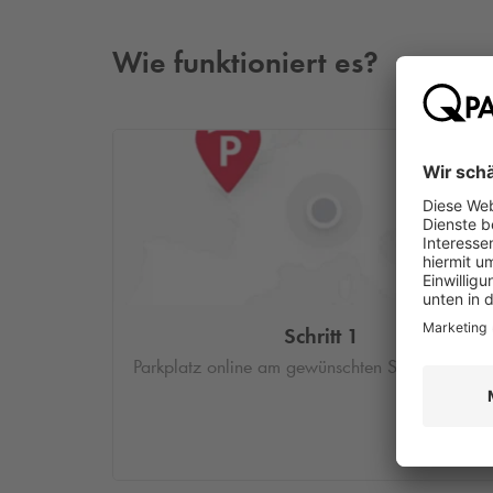
Wie funktioniert es?
Schritt 1
Parkplatz online am gewünschten Standort buc