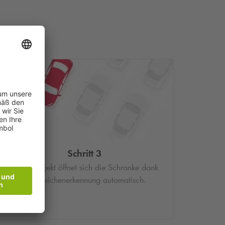
Schritt 3
Im Parkobjekt öffnet sich die Schranke dank
Kennzeichenerkennung automatisch.