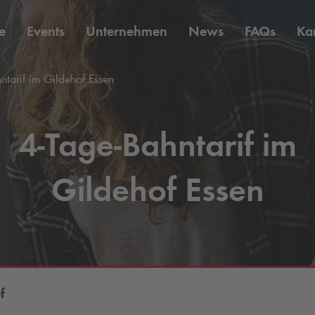
e
Events
Unternehmen
News
FAQs
Kar
tarif im Gildehof Essen
4-Tage-Bahntarif im
Gildehof Essen
f