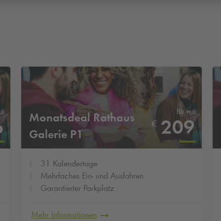
ur
für nur
Monatsdeal Rathaus
6
209
€
Galerie P1
31 Kalendertage
Mehrfaches Ein- und Ausfahren
Garantierter Parkplatz
Mehr Informationen