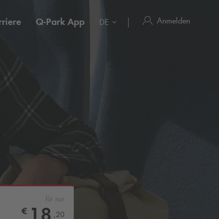
Anmelden
riere
Q-Park
App
DE
für nur
18
€
,
20