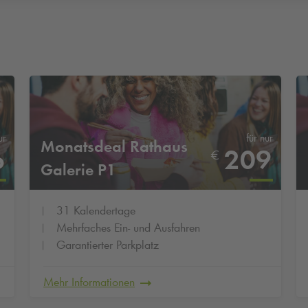
ur
für nur
Monatsdeal Rathaus
6
209
€
Galerie P1
31 Kalendertage
Mehrfaches Ein- und Ausfahren
Garantierter Parkplatz
Mehr Informationen