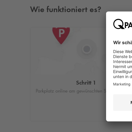
Wie funktioniert es?
Schritt 1
Parkplatz online am gewünschten Standort buc