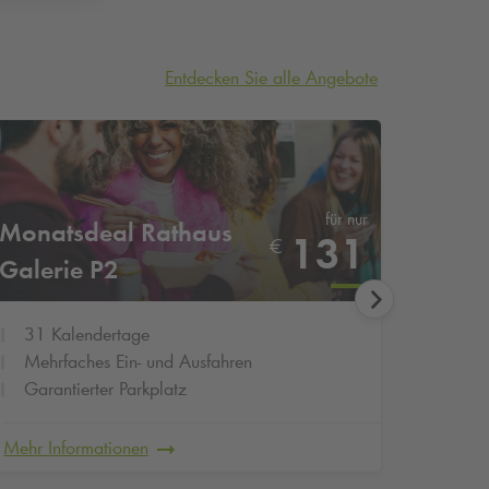
Entdecken Sie alle Angebote
für nur
Monatsdeal Rathaus
Monat
131
€
Galerie P2
Essen
31 Kalendertage
31 K
Mehrfaches Ein- und Ausfahren
Mehrf
Garantierter Parkplatz
Garan
Mehr Informationen
Mehr In