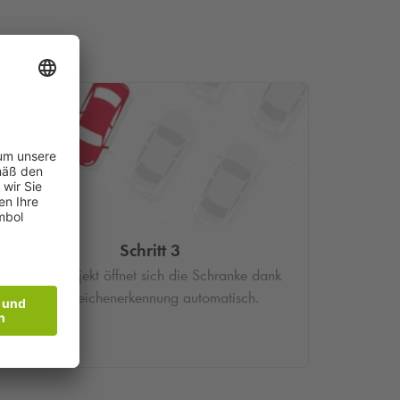
Schritt 3
Im Parkobjekt öffnet sich die Schranke dank
Kennzeichenerkennung automatisch.