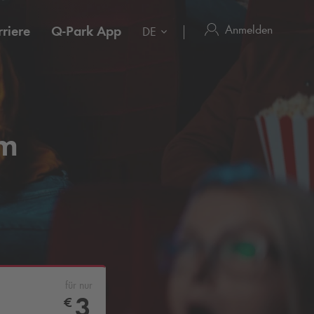
Anmelden
riere
Q-Park
App
DE
Am
für nur
3
€