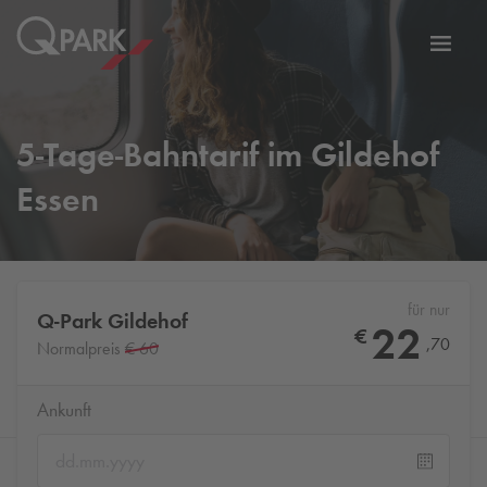
Zur
ation
Navig
eln
wechs
5-Tage-Bahntarif im Gildehof
Essen
für nur
Q-Park
Gildehof
22
€
,
70
Normalpreis
€ 60
Ankunft