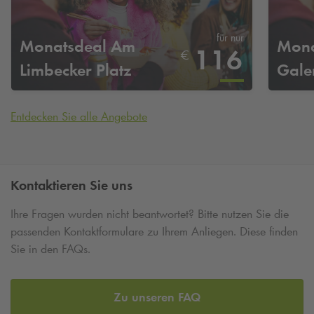
für nur
Monatsdeal Am
Mona
116
€
Limbecker Platz
Gale
Entdecken Sie alle Angebote
Kontaktieren Sie uns
Ihre Fragen wurden nicht beantwortet? Bitte nutzen Sie die
passenden Kontaktformulare zu Ihrem Anliegen. Diese finden
Sie in den FAQs.
Zu unseren FAQ